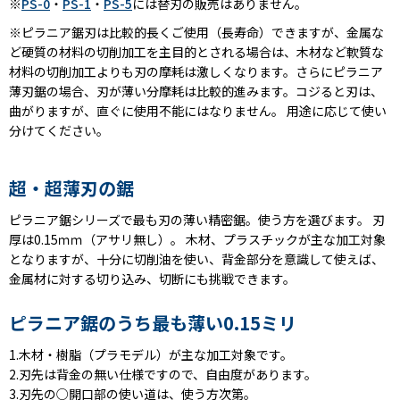
※
PS-0
・
PS-1
・
PS-5
には替刃の販売はありません。
※ピラニア鋸刃は比較的長くご使用（長寿命）できますが、金属な
ど硬質の材料の切削加工を主目的とされる場合は、木材など軟質な
材料の切削加工よりも刃の摩耗は激しくなります。さらにピラニア
薄刃鋸の場合、刃が薄い分摩耗は比較的進みます。コジると刃は、
曲がりますが、直ぐに使用不能にはなりません。 用途に応じて使い
分けてください。
超・超薄刃の鋸
ピラニア鋸シリーズで最も刃の薄い精密鋸。使う方を選びます。 刃
厚は0.15ｍｍ（アサリ無し）。 木材、プラスチックが主な加工対象
となりますが、十分に切削油を使い、背金部分を意識して使えば、
金属材に対する切り込み、切断にも挑戦できます。
ピラニア鋸のうち最も薄い0.15ミリ
1.木材・樹脂（プラモデル）が主な加工対象です。
2.刃先は背金の無い仕様ですので、自由度があります。
3.刃先の○開口部の使い道は、使う方次第。